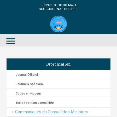
RÉPUBLIQUE DU MALI
SGG - JOURNAL OFFICIEL
menu
Droit malien
Journal Officiel
Journaux spéciaux
Codes en vigueur
Textes version consolidée
Communiqués du Conseil des Ministres