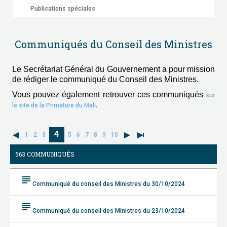
Publications spéciales
Communiqués du Conseil des Ministres
Le Secrétariat Général du Gouvernement a pour mission
de rédiger le communiqué du Conseil des Ministres.
Vous pouvez également retrouver ces communiqués
sur
.
le site de la Primature du Mali
4
1
2
3
5
6
7
8
9
10
563 COMMUNIQUÉS
subject
Communiqué du conseil des Ministres du 30/10/2024
subject
Communiqué du conseil des Ministres du 23/10/2024