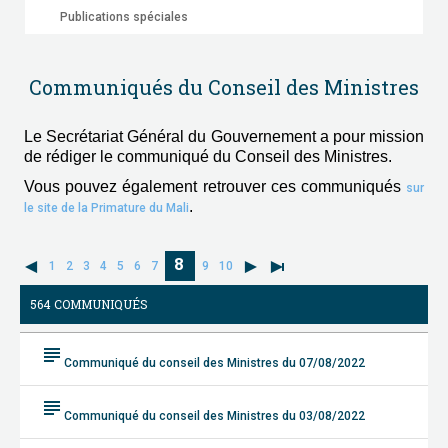
Publications spéciales
Communiqués du Conseil des Ministres
Le Secrétariat Général du Gouvernement a pour mission
de rédiger le communiqué du Conseil des Ministres.
Vous pouvez également retrouver ces communiqués
sur
.
le site de la Primature du Mali
8
1
2
3
4
5
6
7
9
10
564 COMMUNIQUÉS
subject
Communiqué du conseil des Ministres du 07/08/2022
subject
Communiqué du conseil des Ministres du 03/08/2022