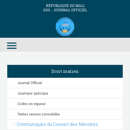
RÉPUBLIQUE DU MALI
SGG - JOURNAL OFFICIEL
menu
Droit malien
Journal Officiel
Journaux spéciaux
Codes en vigueur
Textes version consolidée
Communiqués du Conseil des Ministres