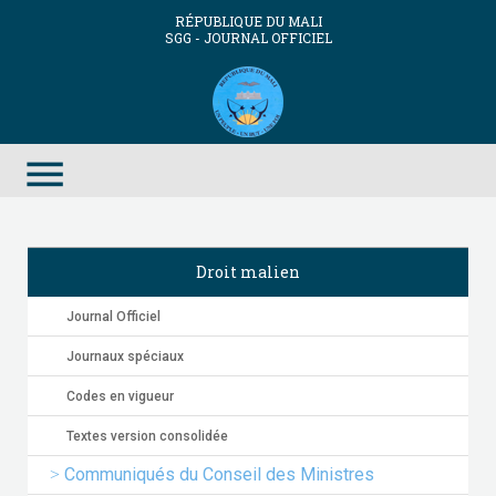
RÉPUBLIQUE DU MALI
SGG - JOURNAL OFFICIEL
menu
Droit malien
Journal Officiel
Journaux spéciaux
Codes en vigueur
Textes version consolidée
Communiqués du Conseil des Ministres