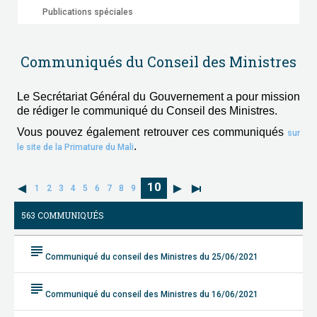
Publications spéciales
Communiqués du Conseil des Ministres
Le Secrétariat Général du Gouvernement a pour mission
de rédiger le communiqué du Conseil des Ministres.
Vous pouvez également retrouver ces communiqués
sur
.
le site de la Primature du Mali
10
1
2
3
4
5
6
7
8
9
563 COMMUNIQUÉS
subject
Communiqué du conseil des Ministres du 25/06/2021
subject
Communiqué du conseil des Ministres du 16/06/2021