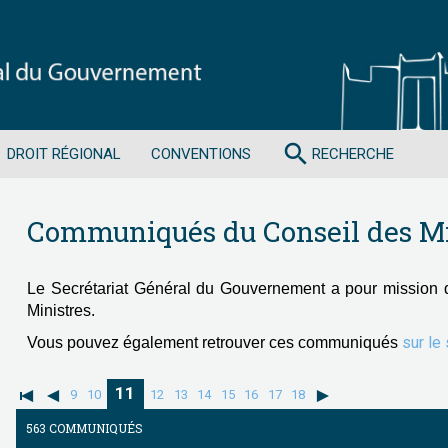
search
DROIT RÉGIONAL
CONVENTIONS
RECHERCHE
Communiqués du Conseil des Mi
Le Secrétariat Général du Gouvernement a pour mission 
Ministres.
sur le
Vous pouvez également retrouver ces communiqués
11
9
10
12
13
14
15
16
17
18
563 COMMUNIQUÉS