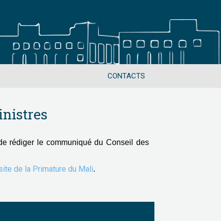
CONTACTS
nistres
de rédiger le communiqué du Conseil des
 site de la Primature du Mali
.