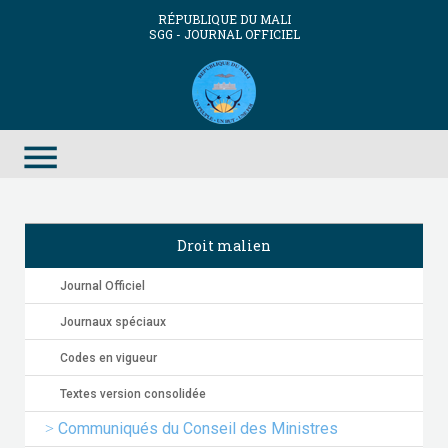
RÉPUBLIQUE DU MALI
SGG - JOURNAL OFFICIEL
menu
Droit malien
Journal Officiel
Journaux spéciaux
Codes en vigueur
Textes version consolidée
Communiqués du Conseil des Ministres