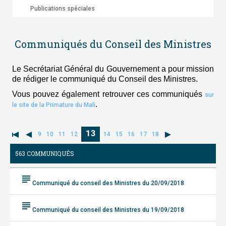
Publications spéciales
Communiqués du Conseil des Ministres
Le Secrétariat Général du Gouvernement a pour mission
de rédiger le communiqué du Conseil des Ministres.
Vous pouvez également retrouver ces communiqués
sur
.
le site de la Primature du Mali
13
9
10
11
12
14
15
16
17
18
563 COMMUNIQUÉS
subject
Communiqué du conseil des Ministres du 20/09/2018
subject
Communiqué du conseil des Ministres du 19/09/2018