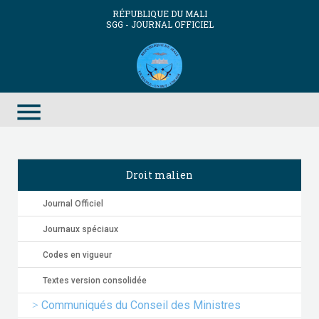
RÉPUBLIQUE DU MALI
SGG - JOURNAL OFFICIEL
menu
Droit malien
Journal Officiel
Journaux spéciaux
Codes en vigueur
Textes version consolidée
Communiqués du Conseil des Ministres