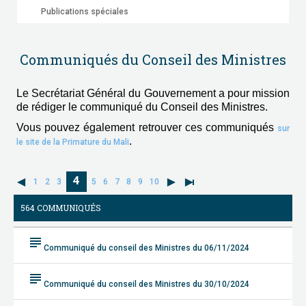
Publications spéciales
Communiqués du Conseil des Ministres
Le Secrétariat Général du Gouvernement a pour mission
de rédiger le communiqué du Conseil des Ministres.
Vous pouvez également retrouver ces communiqués
sur
.
le site de la Primature du Mali
4
1
2
3
5
6
7
8
9
10
564 COMMUNIQUÉS
subject
Communiqué du conseil des Ministres du 06/11/2024
subject
Communiqué du conseil des Ministres du 30/10/2024