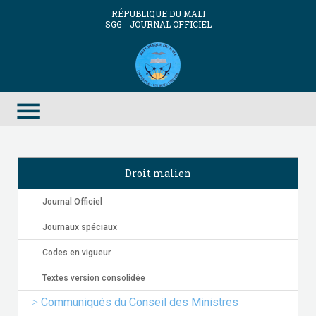
RÉPUBLIQUE DU MALI
SGG - JOURNAL OFFICIEL
menu
Droit malien
Journal Officiel
Journaux spéciaux
Codes en vigueur
Textes version consolidée
Communiqués du Conseil des Ministres