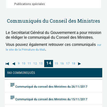
Publications spéciales
Communiqués du Conseil des Ministres
Le Secrétariat Général du Gouvernement a pour mission
de rédiger le communiqué du Conseil des Ministres.
Vous pouvez également retrouver ces communiqués
sur
.
le site de la Primature du Mali
14
9
10
11
12
13
15
16
17
18
563 COMMUNIQUÉS
subject
Communiqué du conseil des Ministres du 26/11/2017
subject
Communiqué du conseil des Ministres du 15/11/2017