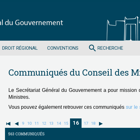
search
DROIT RÉGIONAL
CONVENTIONS
RECHERCHE
Communiqués du Conseil des Mi
Le Secrétariat Général du Gouvernement a pour mission 
Ministres.
sur le
Vous pouvez également retrouver ces communiqués
16
9
10
11
12
13
14
15
17
18
563 COMMUNIQUÉS