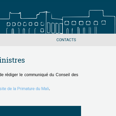
CONTACTS
nistres
de rédiger le communiqué du Conseil des
 site de la Primature du Mali
.