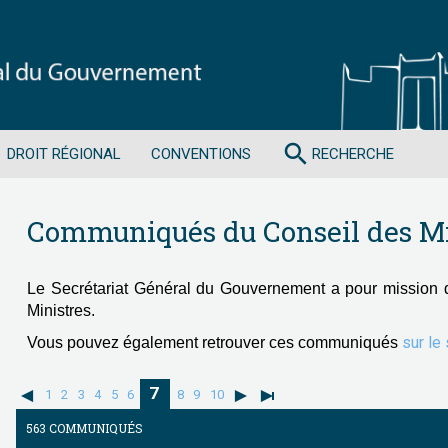
search
DROIT RÉGIONAL
CONVENTIONS
RECHERCHE
Communiqués du Conseil des Mi
Le Secrétariat Général du Gouvernement a pour mission 
Ministres.
sur le
Vous pouvez également retrouver ces communiqués
7
1
2
3
4
5
6
8
9
10
563 COMMUNIQUÉS