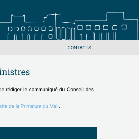
CONTACTS
nistres
de rédiger le communiqué du Conseil des
 site de la Primature du Mali
.