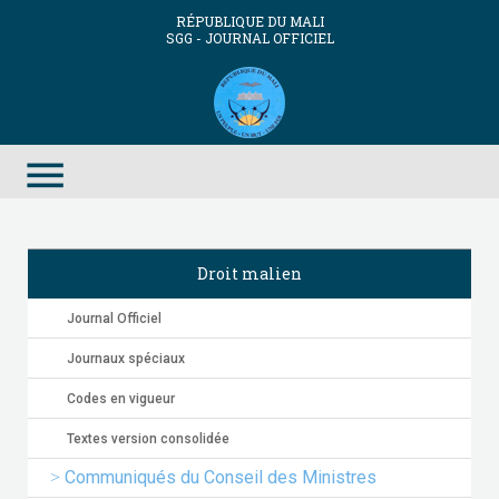
RÉPUBLIQUE DU MALI
SGG - JOURNAL OFFICIEL
menu
Droit malien
Journal Officiel
Journaux spéciaux
Codes en vigueur
Textes version consolidée
Communiqués du Conseil des Ministres