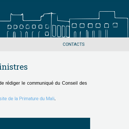
CONTACTS
nistres
de rédiger le communiqué du Conseil des
 site de la Primature du Mali
.