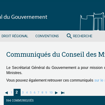
search
DROIT RÉGIONAL
CONVENTIONS
RECHERCHE
Communiqués du Conseil des Mi
Le Secrétariat Général du Gouvernement a pour mission 
Ministres.
sur le
Vous pouvez également retrouver ces communiqués
2
1
3
4
5
6
7
8
9
10
564 COMMUNIQUÉS