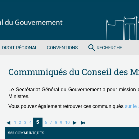
search
DROIT RÉGIONAL
CONVENTIONS
RECHERCHE
Communiqués du Conseil des Mi
Le Secrétariat Général du Gouvernement a pour mission 
Ministres.
sur le
Vous pouvez également retrouver ces communiqués
5
1
2
3
4
6
7
8
9
10
563 COMMUNIQUÉS