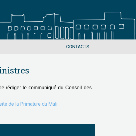
CONTACTS
nistres
de rédiger le communiqué du Conseil des
 site de la Primature du Mali
.