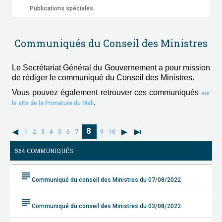
Publications spéciales
Communiqués du Conseil des Ministres
Le Secrétariat Général du Gouvernement a pour mission
de rédiger le communiqué du Conseil des Ministres.
Vous pouvez également retrouver ces communiqués
sur
.
le site de la Primature du Mali
8
1
2
3
4
5
6
7
9
10
564 COMMUNIQUÉS
subject
Communiqué du conseil des Ministres du 07/08/2022
subject
Communiqué du conseil des Ministres du 03/08/2022