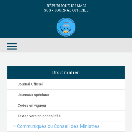
RÉPUBLIQUE DU MALI
SGG - JOURNAL OFFICIEL
menu
Droit malien
Journal Officiel
Journaux spéciaux
Codes en vigueur
Textes version consolidée
Communiqués du Conseil des Ministres