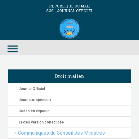
RÉPUBLIQUE DU MALI
SGG - JOURNAL OFFICIEL
menu
Droit malien
Journal Officiel
Journaux spéciaux
Codes en vigueur
Textes version consolidée
Communiqués du Conseil des Ministres