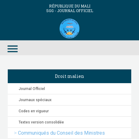
RÉPUBLIQUE DU MALI
SGG - JOURNAL OFFICIEL
menu
Droit malien
Journal Officiel
Journaux spéciaux
Codes en vigueur
Textes version consolidée
Communiqués du Conseil des Ministres