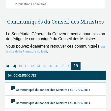
Publications spéciales
Communiqués du Conseil des Ministres
Le Secrétariat Général du Gouvernement a pour mission
de rédiger le communiqué du Conseil des Ministres.
Vous pouvez également retrouver ces communiqués
sur
.
le site de la Primature du Mali
19
10
11
12
13
14
15
16
17
18
564 COMMUNIQUÉS
subject
Communiqué du conseil des Ministres du 17/09/2014
subject
Communiqué du conseil des Ministres du 03/09/2014