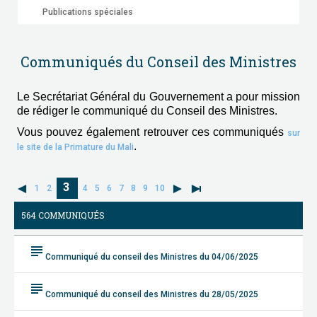
Publications spéciales
Communiqués du Conseil des Ministres
Le Secrétariat Général du Gouvernement a pour mission
de rédiger le communiqué du Conseil des Ministres.
Vous pouvez également retrouver ces communiqués
sur
.
le site de la Primature du Mali
3
1
2
4
5
6
7
8
9
10
564 COMMUNIQUÉS
subject
Communiqué du conseil des Ministres du 04/06/2025
subject
Communiqué du conseil des Ministres du 28/05/2025