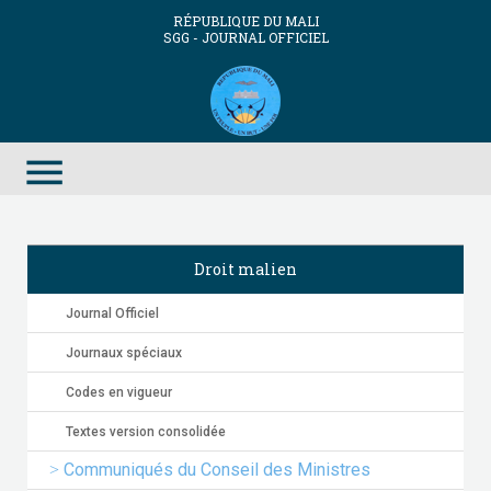
RÉPUBLIQUE DU MALI
SGG - JOURNAL OFFICIEL
menu
Droit malien
Journal Officiel
Journaux spéciaux
Codes en vigueur
Textes version consolidée
Communiqués du Conseil des Ministres