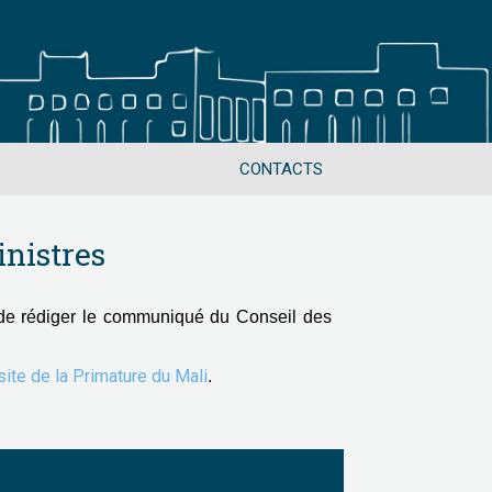
CONTACTS
nistres
de rédiger le communiqué du Conseil des
 site de la Primature du Mali
.