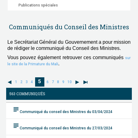
Publications spéciales
Communiqués du Conseil des Ministres
Le Secrétariat Général du Gouvernement a pour mission
de rédiger le communiqué du Conseil des Ministres.
Vous pouvez également retrouver ces communiqués
sur
.
le site de la Primature du Mali
5
1
2
3
4
6
7
8
9
10
563 COMMUNIQUÉS
subject
Communiqué du conseil des Ministres du 03/04/2024
subject
Communiqué du conseil des Ministres du 27/03/2024