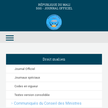
RÉPUBLIQUE DU MALI
SGG - JOURNAL OFFICIEL
menu
Droit malien
Journal Officiel
Journaux spéciaux
Codes en vigueur
Textes version consolidée
Communiqués du Conseil des Ministres