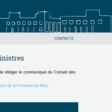
CONTACTS
nistres
de rédiger le communiqué du Conseil des
 site de la Primature du Mali
.