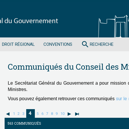
search
DROIT RÉGIONAL
CONVENTIONS
RECHERCHE
Communiqués du Conseil des Mi
Le Secrétariat Général du Gouvernement a pour mission 
Ministres.
sur le
Vous pouvez également retrouver ces communiqués
4
1
2
3
5
6
7
8
9
10
563 COMMUNIQUÉS