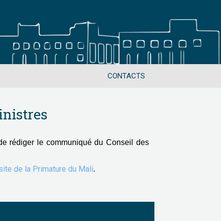
CONTACTS
nistres
de rédiger le communiqué du Conseil des
 site de la Primature du Mali
.