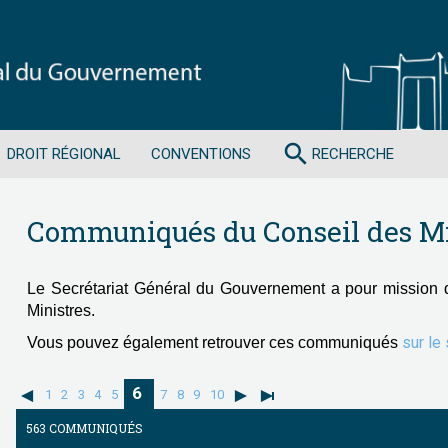
search
DROIT RÉGIONAL
CONVENTIONS
RECHERCHE
Communiqués du Conseil des Mi
Le Secrétariat Général du Gouvernement a pour mission 
Ministres.
sur le
Vous pouvez également retrouver ces communiqués
6
1
2
3
4
5
7
8
9
10
563 COMMUNIQUÉS