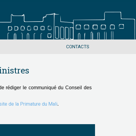
CONTACTS
nistres
de rédiger le communiqué du Conseil des
 site de la Primature du Mali
.