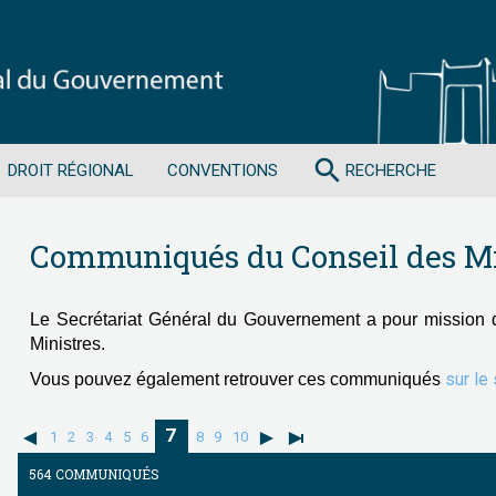
search
DROIT RÉGIONAL
CONVENTIONS
RECHERCHE
Communiqués du Conseil des Mi
Le Secrétariat Général du Gouvernement a pour mission 
Ministres.
sur le
Vous pouvez également retrouver ces communiqués
7
1
2
3
4
5
6
8
9
10
564 COMMUNIQUÉS