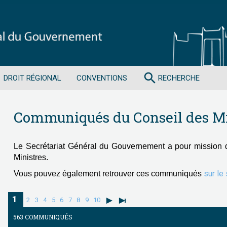
search
DROIT RÉGIONAL
CONVENTIONS
RECHERCHE
Communiqués du Conseil des Mi
Le Secrétariat Général du Gouvernement a pour mission 
Ministres.
sur le
Vous pouvez également retrouver ces communiqués
1
2
3
4
5
6
7
8
9
10
563 COMMUNIQUÉS