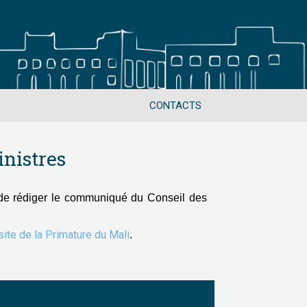
CONTACTS
nistres
de rédiger le communiqué du Conseil des
 site de la Primature du Mali
.