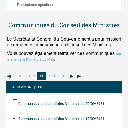
Publications spéciales
Communiqués du Conseil des Ministres
Le Secrétariat Général du Gouvernement a pour mission
de rédiger le communiqué du Conseil des Ministres.
Vous pouvez également retrouver ces communiqués
sur
.
le site de la Primature du Mali
6
1
2
3
4
5
7
8
9
10
564 COMMUNIQUÉS
subject
Communiqué du conseil des Ministres du 20/09/2023
subject
Communiqué du conseil des Ministres du 13/09/2023