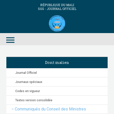
RÉPUBLIQUE DU MALI
SGG - JOURNAL OFFICIEL
menu
Droit malien
Journal Officiel
Journaux spéciaux
Codes en vigueur
Textes version consolidée
Communiqués du Conseil des Ministres