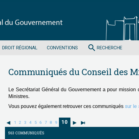
search
DROIT RÉGIONAL
CONVENTIONS
RECHERCHE
Communiqués du Conseil des Mi
Le Secrétariat Général du Gouvernement a pour mission 
Ministres.
sur le
Vous pouvez également retrouver ces communiqués
10
1
2
3
4
5
6
7
8
9
563 COMMUNIQUÉS