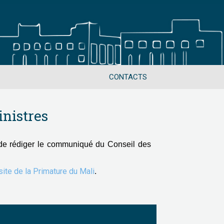
CONTACTS
nistres
de rédiger le communiqué du Conseil des
 site de la Primature du Mali
.