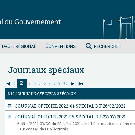
search
DROIT RÉGIONAL
CONVENTIONS
RECHERCHE
Journaux spéciaux
2
1
3
4
5
6
7
8
9
10
349 JOURNAUX OFFICIELS SPÉCIAUX
subject
JOURNAL OFFICIEL 2022-01-SPÉCIAL DU 26/02/2022
subject
JOURNAL OFFICIEL 2021-05-SPÉCIAL DU 27/07/2021
Arrêt n°2021-03/CC du 23 juillet 2021 relatif à la requête aux fins 
Haut conseil des Collectivités