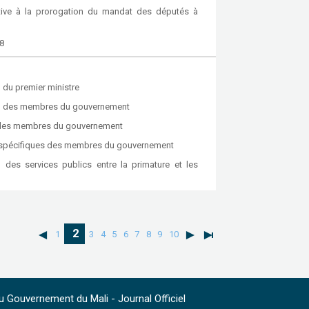
tive à la prorogation du mandat des députés à
8
du premier ministre
on des membres du gouvernement
s des membres du gouvernement
ns spécifiques des membres du gouvernement
 des services publics entre la primature et les
2
1
3
4
5
6
7
8
9
10
 Gouvernement du Mali - Journal Officiel