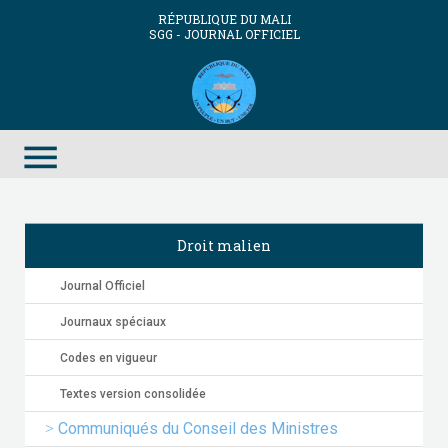
RÉPUBLIQUE DU MALI
SGG - JOURNAL OFFICIEL
menu
Droit malien
Journal Officiel
Journaux spéciaux
Codes en vigueur
Textes version consolidée
Communiqués du Conseil des Ministres