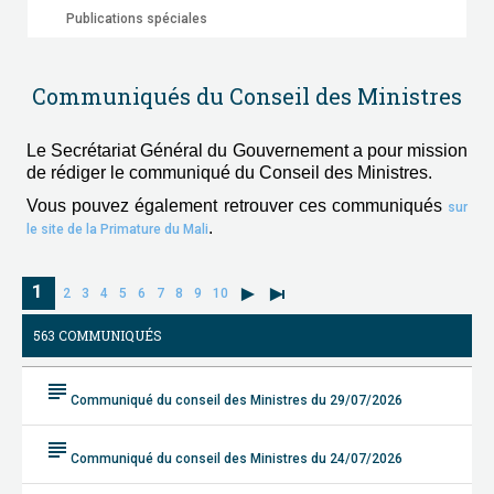
Publications spéciales
Communiqués du Conseil des Ministres
Le Secrétariat Général du Gouvernement a pour mission
de rédiger le communiqué du Conseil des Ministres.
Vous pouvez également retrouver ces communiqués
sur
.
le site de la Primature du Mali
1
2
3
4
5
6
7
8
9
10
563 COMMUNIQUÉS
subject
Communiqué du conseil des Ministres du 29/07/2026
subject
Communiqué du conseil des Ministres du 24/07/2026