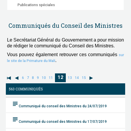
Publications spéciales
Communiqués du Conseil des Ministres
Le Secrétariat Général du Gouvernement a pour mission
de rédiger le communiqué du Conseil des Ministres.
Vous pouvez également retrouver ces communiqués
sur
.
le site de la Primature du Mali
12
6
7
8
9
10
11
13
14
15
563 COMMUNIQUÉS
subject
Communiqué du conseil des Ministres du 24/07/2019
subject
Communiqué du conseil des Ministres du 17/07/2019