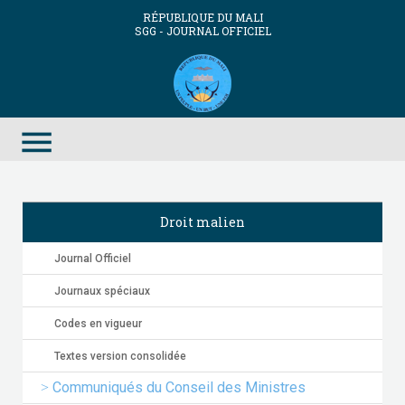
RÉPUBLIQUE DU MALI
SGG - JOURNAL OFFICIEL
menu
Droit malien
Journal Officiel
Journaux spéciaux
Codes en vigueur
Textes version consolidée
Communiqués du Conseil des Ministres