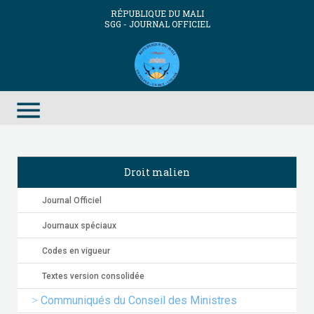
RÉPUBLIQUE DU MALI
SGG - JOURNAL OFFICIEL
menu
Droit malien
Journal Officiel
Journaux spéciaux
Codes en vigueur
Textes version consolidée
Communiqués du Conseil des Ministres