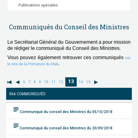
Publications spéciales
Communiqués du Conseil des Ministres
Le Secrétariat Général du Gouvernement a pour mission
de rédiger le communiqué du Conseil des Ministres.
Vous pouvez également retrouver ces communiqués
sur
.
le site de la Primature du Mali
13
6
7
8
9
10
11
12
14
15
564 COMMUNIQUÉS
subject
Communiqué du conseil des Ministres du 05/10/2018
subject
Communiqué du conseil des Ministres du 20/09/2018