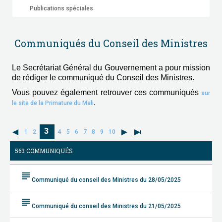
Publications spéciales
Communiqués du Conseil des Ministres
Le Secrétariat Général du Gouvernement a pour mission
de rédiger le communiqué du Conseil des Ministres.
Vous pouvez également retrouver ces communiqués
sur
.
le site de la Primature du Mali
3
1
2
4
5
6
7
8
9
10
563 COMMUNIQUÉS
subject
Communiqué du conseil des Ministres du 28/05/2025
subject
Communiqué du conseil des Ministres du 21/05/2025