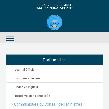
RÉPUBLIQUE DU MALI
SGG - JOURNAL OFFICIEL
menu
Droit malien
Journal Officiel
Journaux spéciaux
Codes en vigueur
Textes version consolidée
Communiqués du Conseil des Ministres