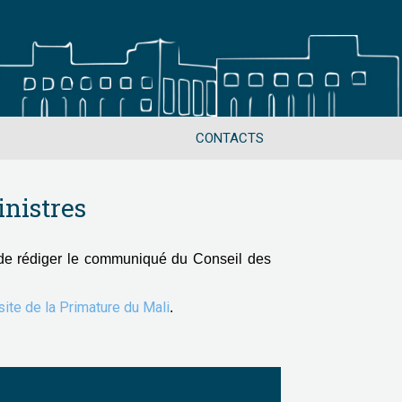
CONTACTS
nistres
de rédiger le communiqué du Conseil des
 site de la Primature du Mali
.