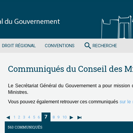
search
DROIT RÉGIONAL
CONVENTIONS
RECHERCHE
Communiqués du Conseil des Mi
Le Secrétariat Général du Gouvernement a pour mission 
Ministres.
sur le
Vous pouvez également retrouver ces communiqués
7
1
2
3
4
5
6
8
9
10
563 COMMUNIQUÉS