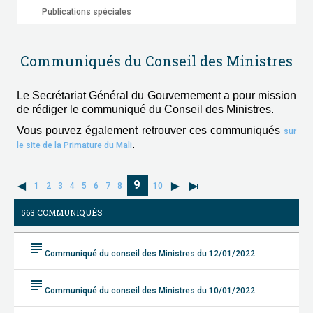
Publications spéciales
Communiqués du Conseil des Ministres
Le Secrétariat Général du Gouvernement a pour mission
de rédiger le communiqué du Conseil des Ministres.
Vous pouvez également retrouver ces communiqués
sur
.
le site de la Primature du Mali
9
1
2
3
4
5
6
7
8
10
563 COMMUNIQUÉS
subject
Communiqué du conseil des Ministres du 12/01/2022
subject
Communiqué du conseil des Ministres du 10/01/2022