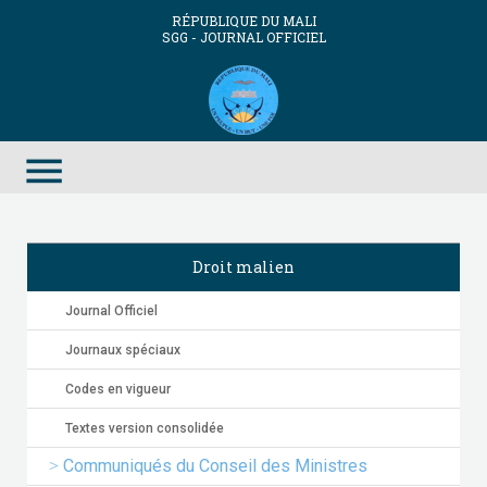
RÉPUBLIQUE DU MALI
SGG - JOURNAL OFFICIEL
menu
Droit malien
Journal Officiel
Journaux spéciaux
Codes en vigueur
Textes version consolidée
Communiqués du Conseil des Ministres