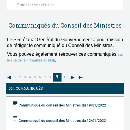
Publications spéciales
Communiqués du Conseil des Ministres
Le Secrétariat Général du Gouvernement a pour mission
de rédiger le communiqué du Conseil des Ministres.
Vous pouvez également retrouver ces communiqués
sur
.
le site de la Primature du Mali
9
1
2
3
4
5
6
7
8
10
564 COMMUNIQUÉS
subject
Communiqué du conseil des Ministres du 19/01/2022
subject
Communiqué du conseil des Ministres du 12/01/2022