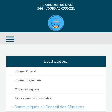
RÉPUBLIQUE DU MALI
SGG - JOURNAL OFFICIEL
menu
Droit malien
Journal Officiel
Journaux spéciaux
Codes en vigueur
Textes version consolidée
Communiqués du Conseil des Ministres