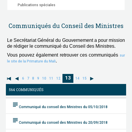
Publications spéciales
Communiqués du Conseil des Ministres
Le Secrétariat Général du Gouvernement a pour mission
de rédiger le communiqué du Conseil des Ministres.
Vous pouvez également retrouver ces communiqués
sur
.
le site de la Primature du Mali
13
6
7
8
9
10
11
12
14
15
564 COMMUNIQUÉS
subject
Communiqué du conseil des Ministres du 05/10/2018
subject
Communiqué du conseil des Ministres du 20/09/2018