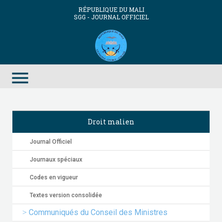
RÉPUBLIQUE DU MALI
SGG - JOURNAL OFFICIEL
menu
Droit malien
Journal Officiel
Journaux spéciaux
Codes en vigueur
Textes version consolidée
Communiqués du Conseil des Ministres