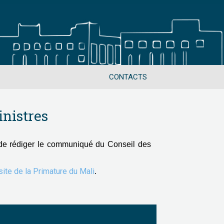
CONTACTS
nistres
de rédiger le communiqué du Conseil des
 site de la Primature du Mali
.