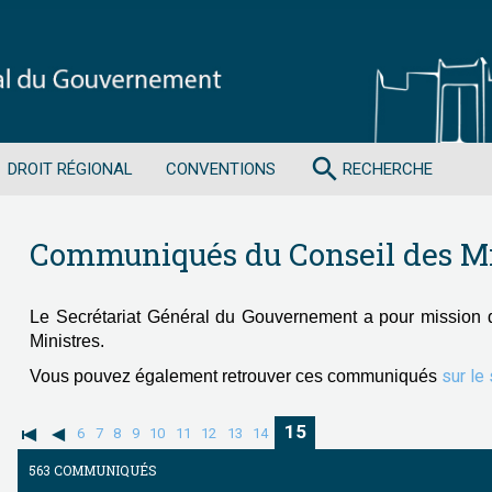
search
DROIT RÉGIONAL
CONVENTIONS
RECHERCHE
Communiqués du Conseil des Mi
Le Secrétariat Général du Gouvernement a pour mission 
Ministres.
sur le
Vous pouvez également retrouver ces communiqués
15
6
7
8
9
10
11
12
13
14
563 COMMUNIQUÉS