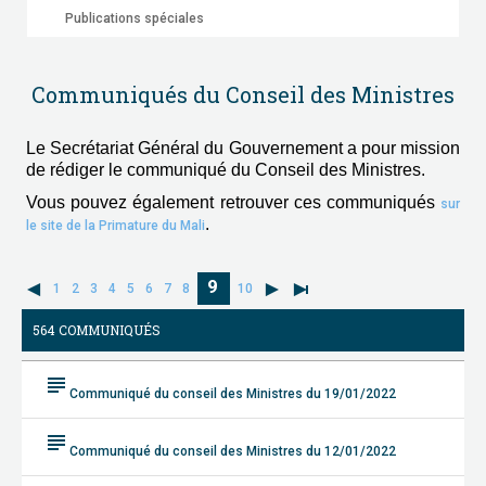
Publications spéciales
Communiqués du Conseil des Ministres
Le Secrétariat Général du Gouvernement a pour mission
de rédiger le communiqué du Conseil des Ministres.
Vous pouvez également retrouver ces communiqués
sur
.
le site de la Primature du Mali
9
1
2
3
4
5
6
7
8
10
564 COMMUNIQUÉS
subject
Communiqué du conseil des Ministres du 19/01/2022
subject
Communiqué du conseil des Ministres du 12/01/2022