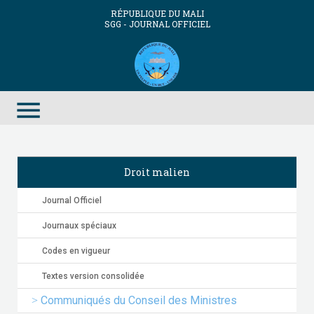
RÉPUBLIQUE DU MALI
SGG - JOURNAL OFFICIEL
menu
Droit malien
Journal Officiel
Journaux spéciaux
Codes en vigueur
Textes version consolidée
Communiqués du Conseil des Ministres