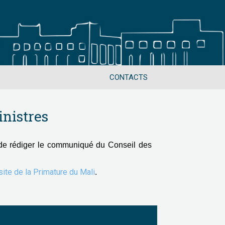
CONTACTS
nistres
de rédiger le communiqué du Conseil des
 site de la Primature du Mali
.