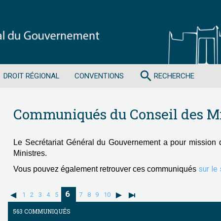
search
DROIT RÉGIONAL
CONVENTIONS
RECHERCHE
Communiqués du Conseil des Mi
Le Secrétariat Général du Gouvernement a pour mission 
Ministres.
sur le
Vous pouvez également retrouver ces communiqués
6
1
2
3
4
5
7
8
9
10
563 COMMUNIQUÉS