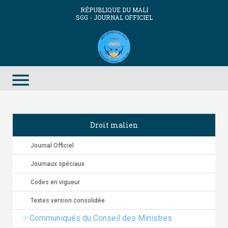
RÉPUBLIQUE DU MALI
SGG - JOURNAL OFFICIEL
menu
Droit malien
Journal Officiel
Journaux spéciaux
Codes en vigueur
Textes version consolidée
Communiqués du Conseil des Ministres