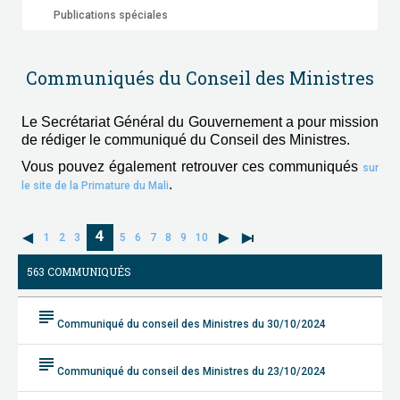
Publications spéciales
Communiqués du Conseil des Ministres
Le Secrétariat Général du Gouvernement a pour mission
de rédiger le communiqué du Conseil des Ministres.
Vous pouvez également retrouver ces communiqués
sur
.
le site de la Primature du Mali
4
1
2
3
5
6
7
8
9
10
563 COMMUNIQUÉS
subject
Communiqué du conseil des Ministres du 30/10/2024
subject
Communiqué du conseil des Ministres du 23/10/2024