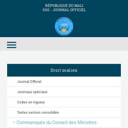
RÉPUBLIQUE DU MALI
SGG - JOURNAL OFFICIEL
menu
Droit malien
Journal Officiel
Journaux spéciaux
Codes en vigueur
Textes version consolidée
Communiqués du Conseil des Ministres