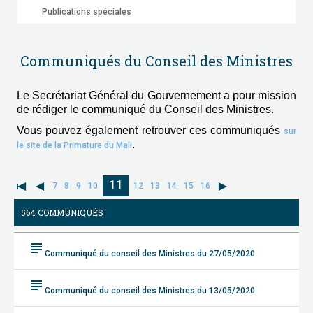
Publications spéciales
Communiqués du Conseil des Ministres
Le Secrétariat Général du Gouvernement a pour mission
de rédiger le communiqué du Conseil des Ministres.
Vous pouvez également retrouver ces communiqués
sur
.
le site de la Primature du Mali
11
7
8
9
10
12
13
14
15
16
564 COMMUNIQUÉS
subject
Communiqué du conseil des Ministres du 27/05/2020
subject
Communiqué du conseil des Ministres du 13/05/2020