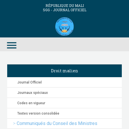
RÉPUBLIQUE DU MALI
SGG - JOURNAL OFFICIEL
menu
Droit malien
Journal Officiel
Journaux spéciaux
Codes en vigueur
Textes version consolidée
Communiqués du Conseil des Ministres