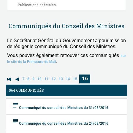
Publications spéciales
Communiqués du Conseil des Ministres
Le Secrétariat Général du Gouvernement a pour mission
de rédiger le communiqué du Conseil des Ministres.
Vous pouvez également retrouver ces communiqués
sur
.
le site de la Primature du Mali
16
7
8
9
10
11
12
13
14
15
564 COMMUNIQUÉS
subject
Communiqué du conseil des Ministres du 31/08/2016
subject
Communiqué du conseil des Ministres du 24/08/2016