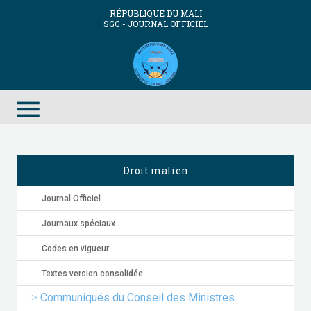
RÉPUBLIQUE DU MALI
SGG - JOURNAL OFFICIEL
menu
Droit malien
Journal Officiel
Journaux spéciaux
Codes en vigueur
Textes version consolidée
Communiqués du Conseil des Ministres