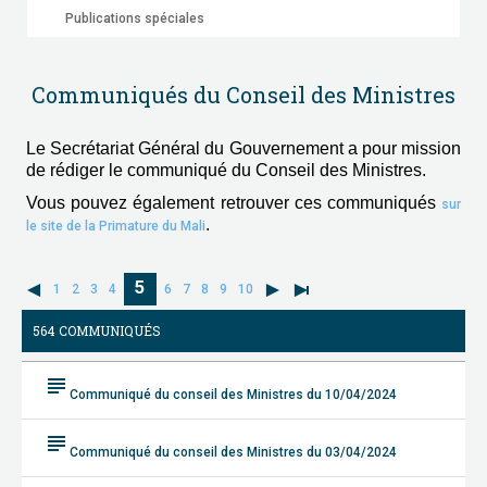
Publications spéciales
Communiqués du Conseil des Ministres
Le Secrétariat Général du Gouvernement a pour mission
de rédiger le communiqué du Conseil des Ministres.
Vous pouvez également retrouver ces communiqués
sur
.
le site de la Primature du Mali
5
1
2
3
4
6
7
8
9
10
564 COMMUNIQUÉS
subject
Communiqué du conseil des Ministres du 10/04/2024
subject
Communiqué du conseil des Ministres du 03/04/2024