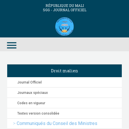
RÉPUBLIQUE DU MALI
SGG - JOURNAL OFFICIEL
menu
Droit malien
Journal Officiel
Journaux spéciaux
Codes en vigueur
Textes version consolidée
Communiqués du Conseil des Ministres