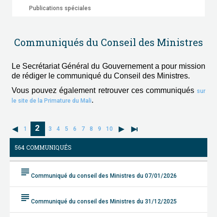
Publications spéciales
Communiqués du Conseil des Ministres
Le Secrétariat Général du Gouvernement a pour mission
de rédiger le communiqué du Conseil des Ministres.
Vous pouvez également retrouver ces communiqués
sur
.
le site de la Primature du Mali
2
1
3
4
5
6
7
8
9
10
564 COMMUNIQUÉS
subject
Communiqué du conseil des Ministres du 07/01/2026
subject
Communiqué du conseil des Ministres du 31/12/2025