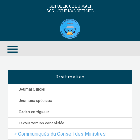
RÉPUBLIQUE DU MALI
SGG - JOURNAL OFFICIEL
menu
Droit malien
Journal Officiel
Journaux spéciaux
Codes en vigueur
Textes version consolidée
Communiqués du Conseil des Ministres