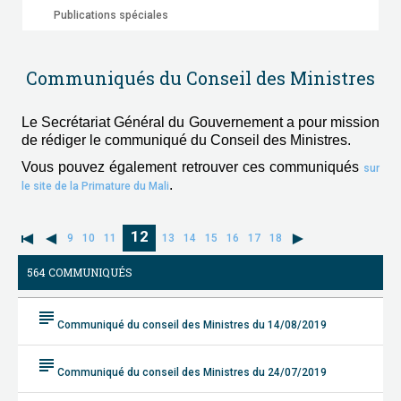
Publications spéciales
Communiqués du Conseil des Ministres
Le Secrétariat Général du Gouvernement a pour mission
de rédiger le communiqué du Conseil des Ministres.
Vous pouvez également retrouver ces communiqués
sur
.
le site de la Primature du Mali
12
9
10
11
13
14
15
16
17
18
564 COMMUNIQUÉS
subject
Communiqué du conseil des Ministres du 14/08/2019
subject
Communiqué du conseil des Ministres du 24/07/2019