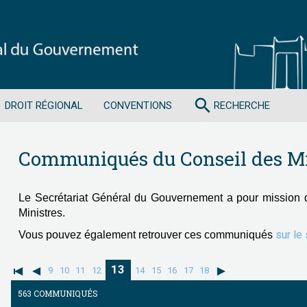
search
DROIT RÉGIONAL
CONVENTIONS
RECHERCHE
Communiqués du Conseil des Mi
Le Secrétariat Général du Gouvernement a pour mission 
Ministres.
sur le
Vous pouvez également retrouver ces communiqués
13
9
10
11
12
14
15
16
17
18
563 COMMUNIQUÉS