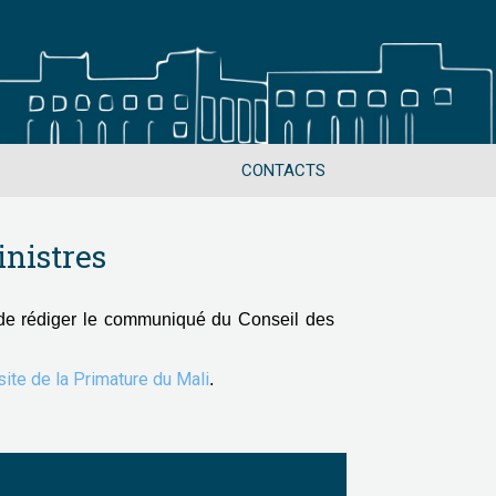
CONTACTS
nistres
de rédiger le communiqué du Conseil des
 site de la Primature du Mali
.