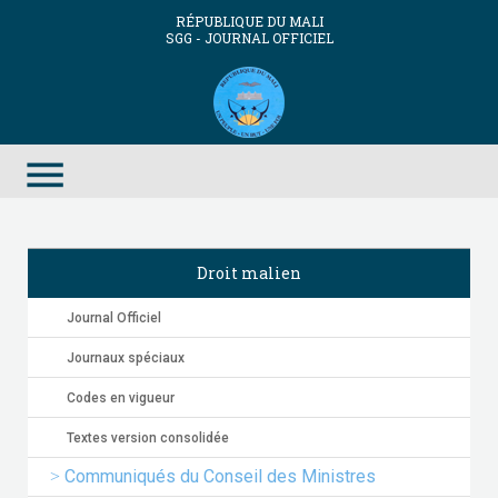
RÉPUBLIQUE DU MALI
SGG - JOURNAL OFFICIEL
menu
Droit malien
Journal Officiel
Journaux spéciaux
Codes en vigueur
Textes version consolidée
Communiqués du Conseil des Ministres