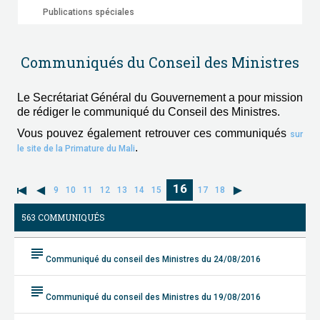
Publications spéciales
Communiqués du Conseil des Ministres
Le Secrétariat Général du Gouvernement a pour mission
de rédiger le communiqué du Conseil des Ministres.
Vous pouvez également retrouver ces communiqués
sur
.
le site de la Primature du Mali
16
9
10
11
12
13
14
15
17
18
563 COMMUNIQUÉS
subject
Communiqué du conseil des Ministres du 24/08/2016
subject
Communiqué du conseil des Ministres du 19/08/2016