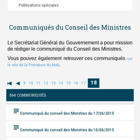
Publications spéciales
Communiqués du Conseil des Ministres
Le Secrétariat Général du Gouvernement a pour mission
de rédiger le communiqué du Conseil des Ministres.
Vous pouvez également retrouver ces communiqués
sur
.
le site de la Primature du Mali
18
9
10
11
12
13
14
15
16
17
564 COMMUNIQUÉS
subject
Communiqué du conseil des Ministres du 17/06/2015
subject
Communiqué du conseil des Ministres du 10/06/2015