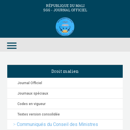
RÉPUBLIQUE DU MALI
SGG - JOURNAL OFFICIEL
menu
Droit malien
Journal Officiel
Journaux spéciaux
Codes en vigueur
Textes version consolidée
Communiqués du Conseil des Ministres