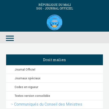
RÉPUBLIQUE DU MALI
SGG - JOURNAL OFFICIEL
menu
Droit malien
Journal Officiel
Journaux spéciaux
Codes en vigueur
Textes version consolidée
Communiqués du Conseil des Ministres