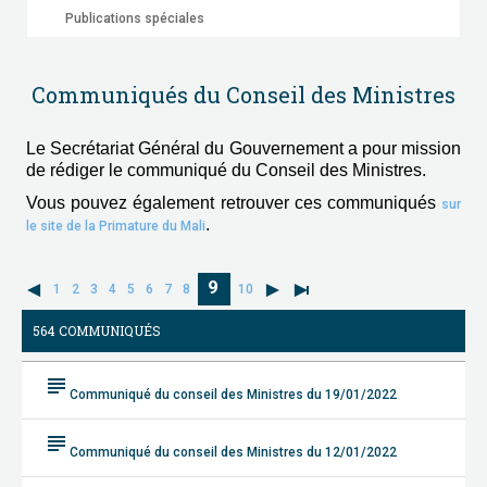
Publications spéciales
Communiqués du Conseil des Ministres
Le Secrétariat Général du Gouvernement a pour mission
de rédiger le communiqué du Conseil des Ministres.
Vous pouvez également retrouver ces communiqués
sur
.
le site de la Primature du Mali
9
1
2
3
4
5
6
7
8
10
564 COMMUNIQUÉS
subject
Communiqué du conseil des Ministres du 19/01/2022
subject
Communiqué du conseil des Ministres du 12/01/2022