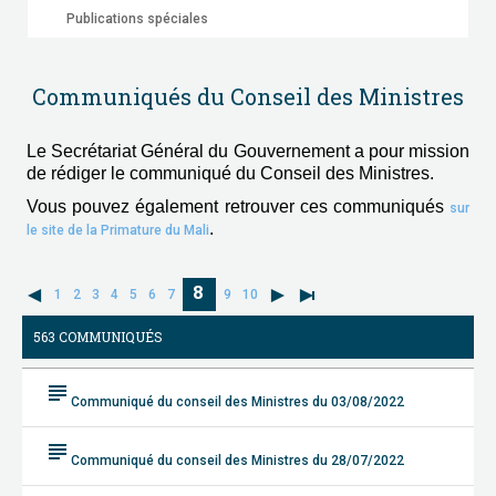
Publications spéciales
Communiqués du Conseil des Ministres
Le Secrétariat Général du Gouvernement a pour mission
de rédiger le communiqué du Conseil des Ministres.
Vous pouvez également retrouver ces communiqués
sur
.
le site de la Primature du Mali
8
1
2
3
4
5
6
7
9
10
563 COMMUNIQUÉS
subject
Communiqué du conseil des Ministres du 03/08/2022
subject
Communiqué du conseil des Ministres du 28/07/2022