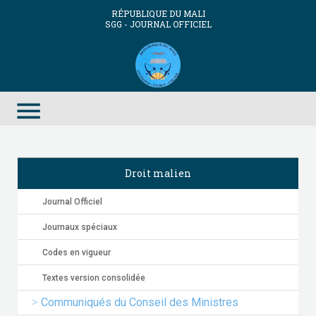
RÉPUBLIQUE DU MALI
SGG - JOURNAL OFFICIEL
menu
Droit malien
Journal Officiel
Journaux spéciaux
Codes en vigueur
Textes version consolidée
Communiqués du Conseil des Ministres