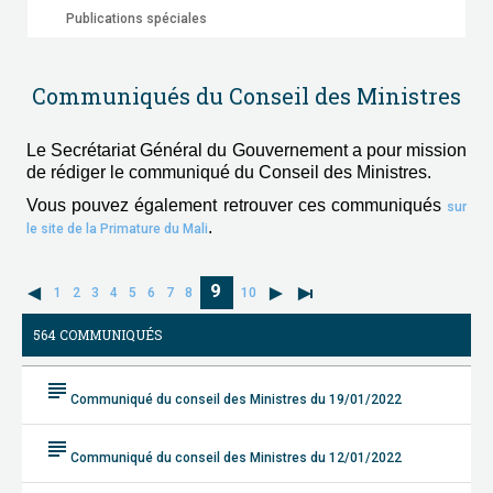
Publications spéciales
Communiqués du Conseil des Ministres
Le Secrétariat Général du Gouvernement a pour mission
de rédiger le communiqué du Conseil des Ministres.
Vous pouvez également retrouver ces communiqués
sur
.
le site de la Primature du Mali
9
1
2
3
4
5
6
7
8
10
564 COMMUNIQUÉS
subject
Communiqué du conseil des Ministres du 19/01/2022
subject
Communiqué du conseil des Ministres du 12/01/2022