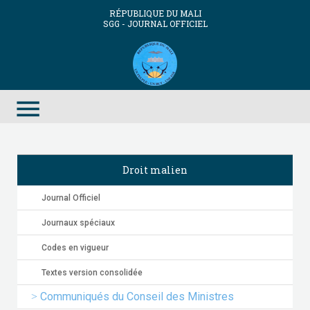
RÉPUBLIQUE DU MALI
SGG - JOURNAL OFFICIEL
menu
Droit malien
Journal Officiel
Journaux spéciaux
Codes en vigueur
Textes version consolidée
Communiqués du Conseil des Ministres