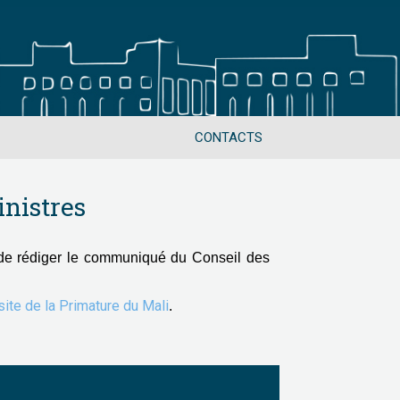
CONTACTS
nistres
de rédiger le communiqué du Conseil des
 site de la Primature du Mali
.