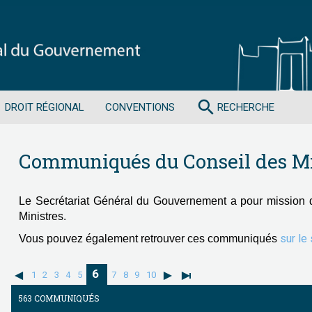
search
DROIT RÉGIONAL
CONVENTIONS
RECHERCHE
Communiqués du Conseil des Mi
Le Secrétariat Général du Gouvernement a pour mission 
Ministres.
sur le
Vous pouvez également retrouver ces communiqués
6
1
2
3
4
5
7
8
9
10
563 COMMUNIQUÉS