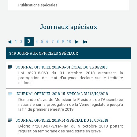
Publications spéciales
Journaux spéciaux
3
1
2
4
5
6
7
8
9
10
349 JOURNAUX OFFICIELS SPÉCIAUX
subject
JOURNAL OFFICIEL 2018-16-SPÉCIAL DU 31/10/2018
Loi n°2018-060 du 31 octobre 2018 autorisant la
prorogation de l’etat d’urgence declare sur le territoire
national
subject
JOURNAL OFFICIEL 2018-15-SPÉCIAL DU 12/10/2018
Demande d’avis de Monsieur le Président de l’Assemblée
nationale sur la prorogation de la Vème législature jusqu’à
la fin du premier semestre 2019
subject
JOURNAL OFFICIEL 2018-14-SPÉCIAL DU 10/10/2018
Décret n°2018-0773/PM-RM du 9 octobre 2018 portant
réquisition temporaire des magistrats en greve