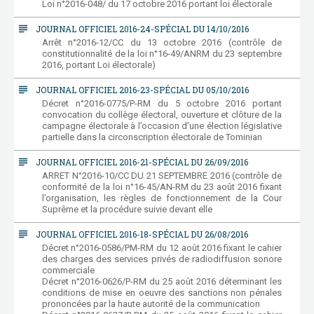
Loi n°2016-048/ du 17 octobre 2016 portant loi électorale
subject
JOURNAL OFFICIEL 2016-24-SPÉCIAL DU 14/10/2016
Arrêt n°2016-12/CC du 13 octobre 2016 (contrôle de
constitutionnalité de la loi n°16-49/ANRM du 23 septembre
2016, portant Loi électorale)
subject
JOURNAL OFFICIEL 2016-23-SPÉCIAL DU 05/10/2016
Décret n°2016-0775/P-RM du 5 octobre 2016 portant
convocation du collège électoral, ouverture et clôture de la
campagne électorale à l’occasion d’une élection législative
partielle dans la circonscription électorale de Tominian
subject
JOURNAL OFFICIEL 2016-21-SPÉCIAL DU 26/09/2016
ARRET N°2016-10/CC DU 21 SEPTEMBRE 2016 (contrôle de
conformité de la loi n°16-45/AN-RM du 23 août 2016 fixant
l’organisation, les règles de fonctionnement de la Cour
Suprême et la procédure suivie devant elle
subject
JOURNAL OFFICIEL 2016-18-SPÉCIAL DU 26/08/2016
Décret n°2016-0586/PM-RM du 12 août 2016 fixant le cahier
des charges des services privés de radiodiffusion sonore
commerciale
Décret n°2016-0626/P-RM du 25 août 2016 déterminant les
conditions de mise en oeuvre des sanctions non pénales
prononcées par la haute autorité de la communication