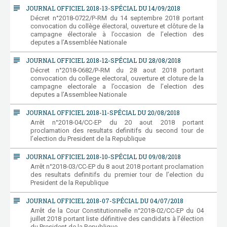
subject
JOURNAL OFFICIEL 2018-13-SPÉCIAL DU 14/09/2018
Décret n°2018-0722/P-RM du 14 septembre 2018 portant
convocation du collège électoral, ouverture et clôture de la
campagne électorale à l’occasion de l’election des
deputes a l’Assemblée Nationale
subject
JOURNAL OFFICIEL 2018-12-SPÉCIAL DU 28/08/2018
Décret n°2018-0682/P-RM du 28 aout 2018 portant
convocation du college electoral, ouverture et cloture de la
campagne electorale a l’occasion de l’election des
deputes a l’Assemblee Nationale
subject
JOURNAL OFFICIEL 2018-11-SPÉCIAL DU 20/08/2018
Arrêt n°2018-04/CC-EP du 20 aout 2018 portant
proclamation des resultats definitifs du second tour de
l’election du President de la Republique
subject
JOURNAL OFFICIEL 2018-10-SPÉCIAL DU 09/08/2018
Arrêt n°2018-03/CC-EP du 8 aout 2018 portant proclamation
des resultats definitifs du premier tour de l’election du
President de la Republique
subject
JOURNAL OFFICIEL 2018-07-SPÉCIAL DU 04/07/2018
Arrêt de la Cour Constitutionnelle n°2018-02/CC-EP du 04
juillet 2018 portant liste définitive des candidats à l’élection
du President de la Republique