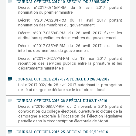
subject
JOURNAL OFFICIEL 2017-10-SPÉCIAL DU 23/05/2017
Décret n°2017-0315/P-RM du 8 avril 2017 portant
nomination du premier ministre
Décret n°2017-0320/P-RM du 11 avril 2017 portant
nomination des membres du gouvernement
Décret n°2017-0358/P-RM du 26 avril 2017 fixant les
attributions spécifiques des membres du gouvernement
Décret n°2017-0359/P-RM du 26 avril 2017 fixant les
interims des membres du gouvernement
Décret n°2017-0427/PM-RM du 18 mai 2017 portant
répartition des services publics entre la primature et les
départements ministériels
subject
JOURNAL OFFICIEL 2017-09-SPÉCIAL DU 28/04/2017
Loi n°2017-002/ du 28 avril 2017 autorisant la prorogation
de l’état d’urgence déclare sur le territoire national
subject
JOURNAL OFFICIEL 2016-26-SPÉCIAL DU 02/11/2016
Décret n°2016-0837/P-RM du 2 novembre 2016 portant
convocation du collège électoral, ouverture et clôture de la
campagne électorale à l’occasion de l'élection législative
partielle dans la circonscription électorale de Mopti
subject
JOURNAL OFFICIEL 2016-25-SPÉCIAL DU 20/10/2016