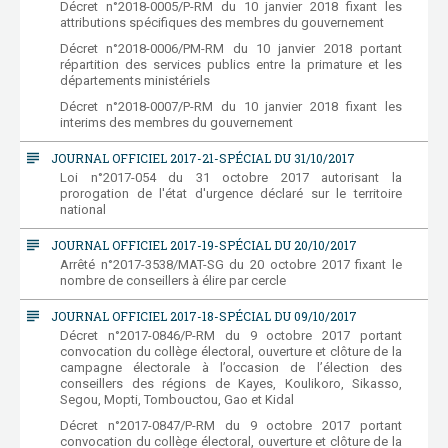
Décret n°2018-0005/P-RM du 10 janvier 2018 fixant les
attributions spécifiques des membres du gouvernement
Décret n°2018-0006/PM-RM du 10 janvier 2018 portant
répartition des services publics entre la primature et les
départements ministériels
Décret n°2018-0007/P-RM du 10 janvier 2018 fixant les
interims des membres du gouvernement
subject
JOURNAL OFFICIEL 2017-21-SPÉCIAL DU 31/10/2017
Loi n°2017-054 du 31 octobre 2017 autorisant la
prorogation de l'état d'urgence déclaré sur le territoire
national
subject
JOURNAL OFFICIEL 2017-19-SPÉCIAL DU 20/10/2017
Arrêté n°2017-3538/MAT-SG du 20 octobre 2017 fixant le
nombre de conseillers à élire par cercle
subject
JOURNAL OFFICIEL 2017-18-SPÉCIAL DU 09/10/2017
Décret n°2017-0846/P-RM du 9 octobre 2017 portant
convocation du collège électoral, ouverture et clôture de la
campagne électorale à l’occasion de l’élection des
conseillers des régions de Kayes, Koulikoro, Sikasso,
Segou, Mopti, Tombouctou, Gao et Kidal
Décret n°2017-0847/P-RM du 9 octobre 2017 portant
convocation du collège électoral, ouverture et clôture de la